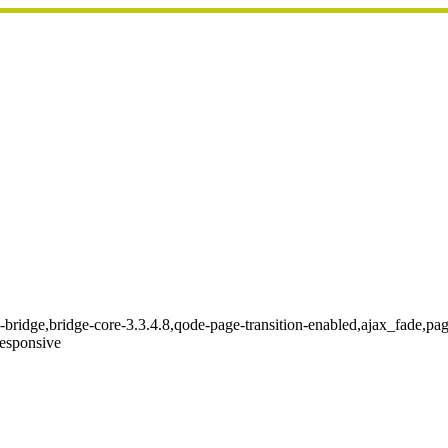
e-bridge,bridge-core-3.3.4.8,qode-page-transition-enabled,ajax_fade,p
responsive