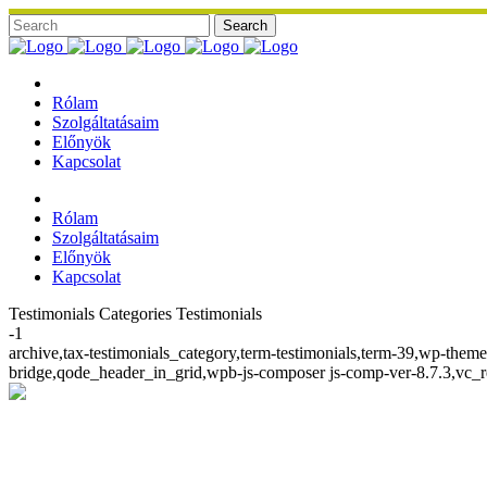
Rólam
Szolgáltatásaim
Előnyök
Kapcsolat
Rólam
Szolgáltatásaim
Előnyök
Kapcsolat
Testimonials Categories Testimonials
-1
archive,tax-testimonials_category,term-testimonials,term-39,wp-them
bridge,qode_header_in_grid,wpb-js-composer js-comp-ver-8.7.3,vc_