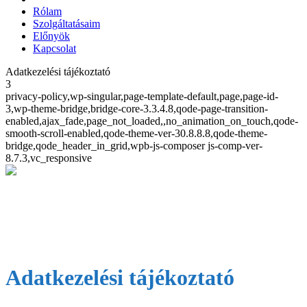
Rólam
Szolgáltatásaim
Előnyök
Kapcsolat
Adatkezelési tájékoztató
3
privacy-policy,wp-singular,page-template-default,page,page-id-
3,wp-theme-bridge,bridge-core-3.3.4.8,qode-page-transition-
enabled,ajax_fade,page_not_loaded,,no_animation_on_touch,qode-
smooth-scroll-enabled,qode-theme-ver-30.8.8.8,qode-theme-
bridge,qode_header_in_grid,wpb-js-composer js-comp-ver-
8.7.3,vc_responsive
Adatkezelési tájékoztató