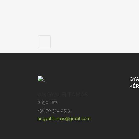
GYA
KÉ
ANGYALFI TAMÁS
2890 Tata
+36 70 324 0513
angyalfitamas@gmail.com