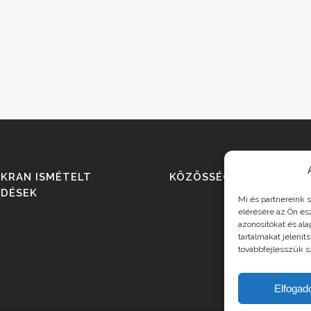
KRAN ISMÉTELT
KÖZÖSSÉGI MÉDIA
RDÉSEK
Mi és partnereink 
elérésére az Ön es
azonosítókat és al
tartalmakat jelení
továbbfejlesszük sz
Elfoga