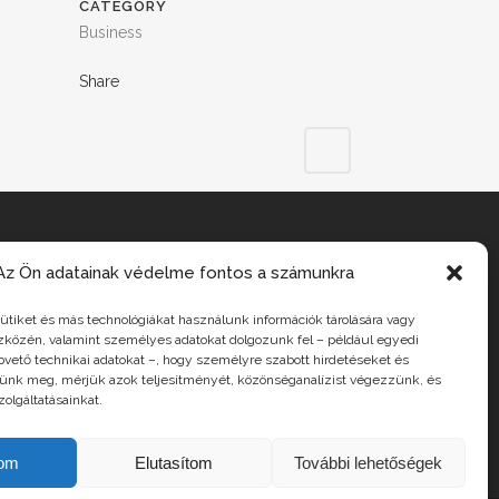
CATEGORY
Business
Share
Az Ön adatainak védelme fontos a számunkra
INSTAGRAM
sütiket és más technológiákat használunk információk tárolására vagy
zközén, valamint személyes adatokat dolgozunk fel – például egyedi
apvető technikai adatokat –, hogy személyre szabott hirdetéseket és
tsünk meg, mérjük azok teljesítményét, közönséganalízist végezzünk, és
olgáltatásainkat.
dom
Elutasítom
További lehetőségek