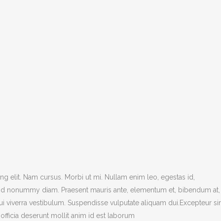
g elit. Nam cursus. Morbi ut mi. Nullam enim leo, egestas id,
end nonummy diam. Praesent mauris ante, elementum et, bibendum at,
dui viverra vestibulum. Suspendisse vulputate aliquam dui.Excepteur si
officia deserunt mollit anim id est laborum