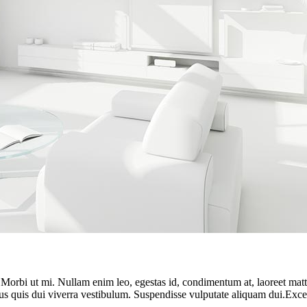
. Morbi ut mi. Nullam enim leo, egestas id, condimentum at, laoreet ma
us quis dui viverra vestibulum. Suspendisse vulputate aliquam dui.Except