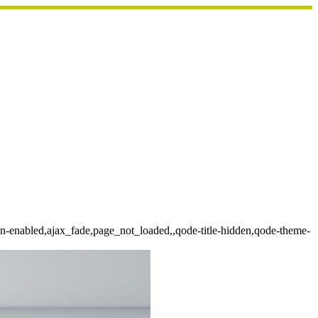
ion-enabled,ajax_fade,page_not_loaded,,qode-title-hidden,qode-theme-