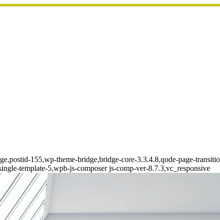
page,postid-155,wp-theme-bridge,bridge-core-3.3.4.8,qode-page-transit
single-template-5,wpb-js-composer js-comp-ver-8.7.3,vc_responsive