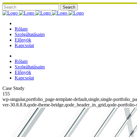
Rólam
Szolgáltatásaim
Előnyök
Kapcsolat
Rólam
Szolgáltatásaim
Előnyök
Kapcsolat
Case Study
155
wp-singular,portfolio_page-template-default,single,single-portfolio_
ver-30.8.8.8,qode-theme-bridge,qode_header_in_grid,qode-portfolio-